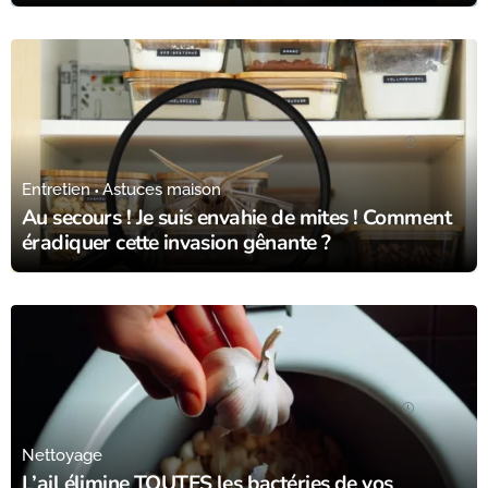
31/10/23
Entretien
Astuces maison
Au secours ! Je suis envahie de mites ! Comment
éradiquer cette invasion gênante ?
25/09/23
Nettoyage
L’ail élimine TOUTES les bactéries de vos