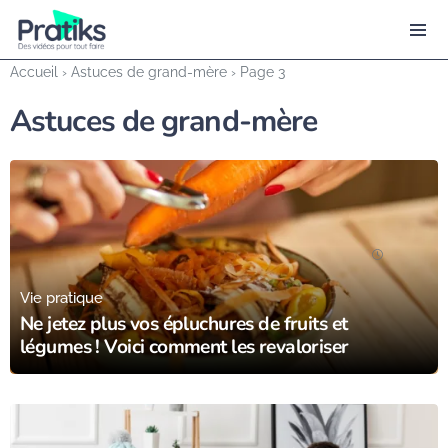
Accueil
›
Astuces de grand-mère
›
Page 3
Astuces de grand-mère
24/11/23
Vie pratique
Ne jetez plus vos épluchures de fruits et
légumes ! Voici comment les revaloriser