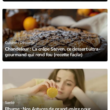
01/02/25
Cuisine
Desserts
Chandeleur : La crêpe Steven, ce dessert ultra-
gourmand qui rend fou (recette facile)
24/01/25
Santé
Rhume : Nos Astuces de grand-mère pour