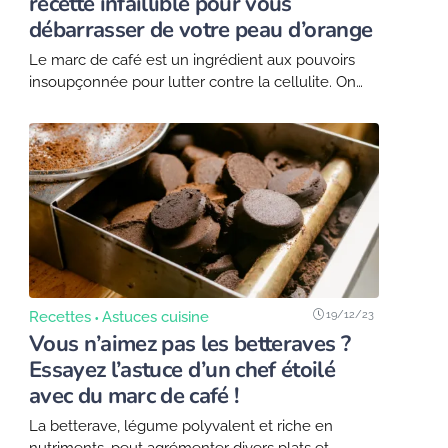
recette infaillible pour vous
débarrasser de votre peau d’orange
Le marc de café est un ingrédient aux pouvoirs
insoupçonnée pour lutter contre la cellulite. On
vous dévoile tout dans cet article !
19/12/23
Recettes
Astuces cuisine
Vous n’aimez pas les betteraves ?
Essayez l’astuce d’un chef étoilé
avec du marc de café !
La betterave, légume polyvalent et riche en
nutriments, peut agrémenter divers plats et