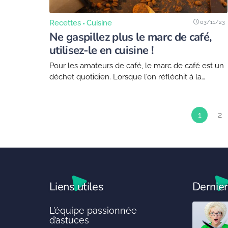
03/11/23
Recettes
Cuisine
Ne gaspillez plus le marc de café,
utilisez-le en cuisine !
Pour les amateurs de café, le marc de café est un
déchet quotidien. Lorsque l'on réfléchit à la
réduction du gaspillage, on pense inévitablement
à différentes façons de recycler ce...
1
2
Liens utiles
Dernier
L’équipe passionnée
d’astuces