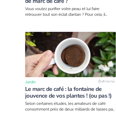
de marc de café ?
Vous voulez purifier votre peau et lui faire
retrouver tout son éclat d’antan ? Pour cela, il
existe plusieurs méthodes. Mais l’une des
méthodes les plus connues est le gommage à…
18/01/24
Jardin
Le marc de café : la fontaine de
jouvence de vos plantes ! (ou pas !)
Selon certaines études, les amateurs de café
consomment près de deux milliards de tasses par
jour dans le monde ! Seriez-vous prêt à partager