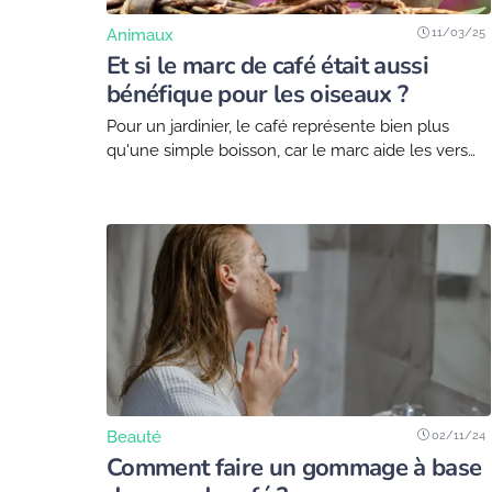
11/03/25
Animaux
Et si le marc de café était aussi
bénéfique pour les oiseaux ?
Pour un jardinier, le café représente bien plus
qu'une simple boisson, car le marc aide les vers
de terre à décomposer plus efficacement les
matières organiques dans le compost.
Cependant,...
02/11/24
Beauté
Comment faire un gommage à base