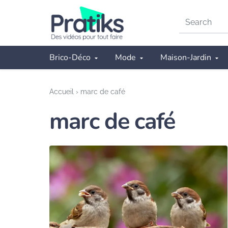
Search
on
Pratiks
Brico-Déco
Mode
Maison-Jardin
Accueil
›
marc de café
marc de café