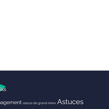
iks
Astuces
agement
astuce de grand-mère