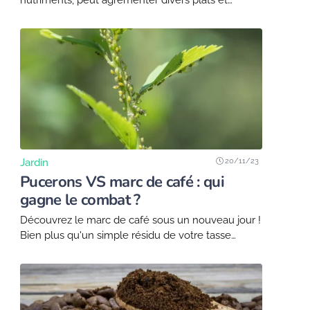
salades. Cependant, son goût terreux peut rebuter
certaines personnes. Heureusement, un chef
étoilé a imaginé une solution...
20/11/23
Jardin
Pucerons VS marc de café : qui
gagne le combat ?
Découvrez le marc de café sous un nouveau jour !
Bien plus qu'un simple résidu de votre tasse
matinale, il se révèle être un véritable allié pour
votre jardin. En...