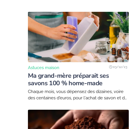
votre café avec vos plantes ?...
03/12/23
Astuces maison
Ma grand-mère préparait ses
savons 100 % home-made
Chaque mois, vous dépensez des dizaines, voire
des centaines d'euros, pour l'achat de savon et de
divers produits cosmétiques. Vous estimez que
votre peau en a absolument besoin, et vous...