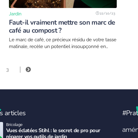
22/10/23
Jardin
Faut-il vraiment mettre son marc de
café au compost ?
Le marc de café, ce précieux résidu de votre tasse
matinale, recèle un potentiel insoupçonné en
matière d'enrichissement de vos plantes. Plutôt
que de le reléguer au simple rôle de...
3
s articles
#Prat
Bricolage
amén
Vues éclatées Stihl : le secret de pro pour
réparer vos outils de jardin