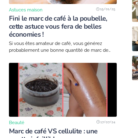
15/01/25
Astuces maison
Fini le marc de café à la poubelle,
cette astuce vous fera de belles
économies !
Si vous êtes amateur de café, vous générez
probablement une bonne quantité de marc de
café. Souvent jeté à la poubelle, ce déchet peut
être réutilisé de nombreuses manières. À...
17/07/24
Beauté
Marc de café VS cellulite : une