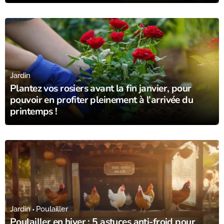
25/01/24
Jardin
Plantez vos rosiers avant la fin janvier, pour
pouvoir en profiter pleinement à l’arrivée du
printemps !
24/01/24
Jardin
Poulailler
Poulailler en hiver : 5 astuces anti-froid pour