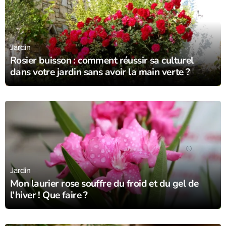
31/01/24
Jardin
Rosier buisson : comment réussir sa culturel
dans votre jardin sans avoir la main verte ?
30/01/24
Jardin
Mon laurier rose souffre du froid et du gel de
l’hiver ! Que faire ?