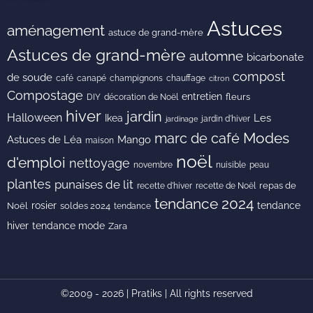
Astuces
aménagement
astuce de grand-mère
Astuces de grand-mère
automne
bicarbonate
compost
de soude
café
canapé
champignons
chauffage
citron
Compostage
entretien
DIY
fleurs
décoration de Noël
hiver
jardin
Halloween
Les
Ikea
jardin d'hiver
jardinage
Modes
marc de café
Astuces de Léa
Mango
maison
noël
d'emploi
nettoyage
novembre
peau
nuisible
plantes
punaises de lit
recette de Noël
repas de
recette d'hiver
tendance 2024
rosier
tendance
Noël
soldes 2024
tendance
hiver
tendance mode
Zara
©2009 - 2026 | Pratiks | All rights reserved