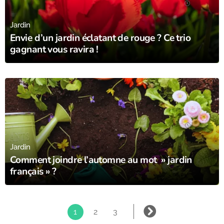
03/10/23
Jardin
Envie d’un jardin éclatant de rouge ? Ce trio
gagnant vous ravira !
01/10/23
Jardin
Comment joindre l’automne au mot » jardin
français » ?
1
2
3