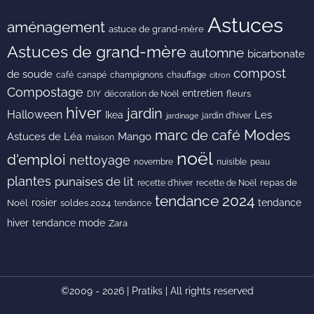
Astuces
aménagement
astuce de grand-mère
Astuces de grand-mère
automne
bicarbonate
compost
de soude
café
canapé
champignons
chauffage
citron
Compostage
entretien
DIY
fleurs
décoration de Noël
hiver
jardin
Halloween
Les
Ikea
jardin d'hiver
jardinage
Modes
marc de café
Astuces de Léa
Mango
maison
noël
d'emploi
nettoyage
novembre
peau
nuisible
plantes
punaises de lit
recette de Noël
repas de
recette d'hiver
tendance 2024
rosier
tendance
Noël
soldes 2024
tendance
hiver
tendance mode
Zara
©2009 - 2026 | Pratiks | All rights reserved