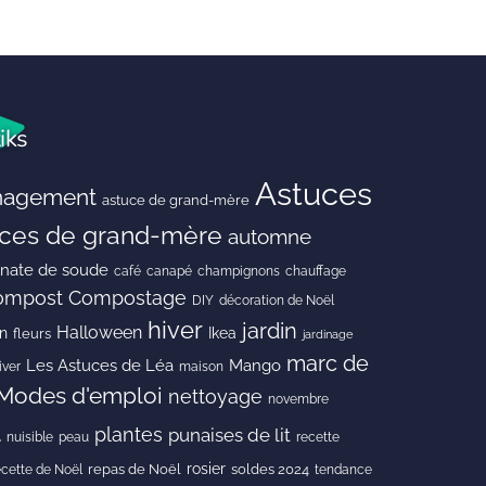
iks
Astuces
agement
astuce de grand-mère
ces de grand-mère
automne
onate de soude
café
canapé
champignons
chauffage
ompost
Compostage
DIY
décoration de Noël
hiver
jardin
Halloween
en
Ikea
fleurs
jardinage
marc de
Les Astuces de Léa
Mango
iver
maison
Modes d'emploi
nettoyage
novembre
l
plantes
punaises de lit
peau
nuisible
recette
rosier
ecette de Noël
repas de Noël
soldes 2024
tendance