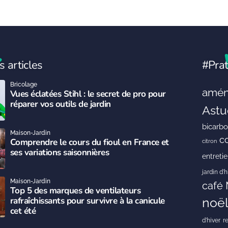
s articles
#Prat
Bricolage
amén
Vues éclatées Stihl : le secret de pro pour
réparer vos outils de jardin
Astu
bicarb
Maison-Jardin
c
Comprendre le cours du fioul en France et
citron
ses variations saisonnières
entreti
jardin d'h
Maison-Jardin
café
Top 5 des marques de ventilateurs
rafraîchissants pour survivre à la canicule
noë
cet été
r
d'hiver