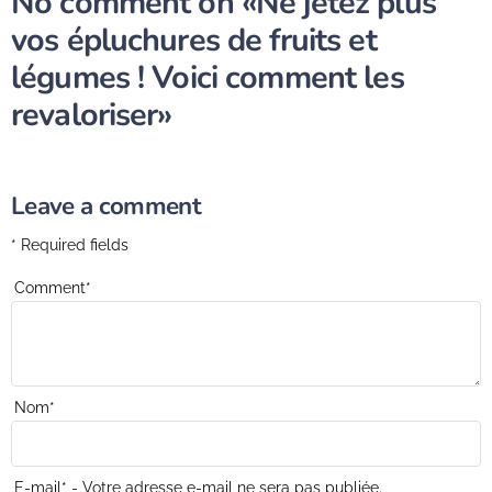
No comment on
«Ne jetez plus
vos épluchures de fruits et
légumes ! Voici comment les
revaloriser»
Leave a comment
* Required fields
Comment
*
Nom
*
E-mail
*
- Votre adresse e-mail ne sera pas publiée.