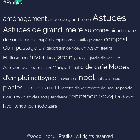
#Pratiks
Astuces
aménagement
astuce de grand-mère
Astuces de grand-mère
automne
bicarbonate
compost
de soude
café
canapé
champignons
chauffage
citron
Compostage
entretien
DIY
fleurs
décoration de Noël
hiver
jardin
Halloween
Les
Ikea
jardin d'hiver
jardinage
Modes
marc de café
Astuces de Léa
Mango
maison
noël
d'emploi
nettoyage
novembre
peau
nuisible
plantes
punaises de lit
recette de Noël
repas de
recette d'hiver
tendance 2024
rosier
tendance
Noël
soldes 2024
tendance
hiver
tendance mode
Zara
©2009 - 2026 | Pratiks | All rights reserved