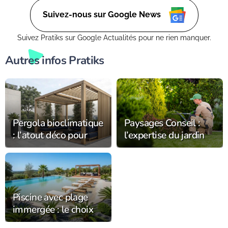
ce soit dans un petit coin de balcon ou dans un vaste espace
verdoyant.
Suivez-nous sur Google News
Suivez Pratiks sur Google Actualités pour ne rien manquer.
Autres infos Pratiks
Pergola bioclimatique
Paysages Conseil :
: l’atout déco pour
l’expertise du jardin
sublimer la
s’installe
décoration du jardin
durablement dans
l’Orne
Piscine avec plage
immergée : le choix
tendance chez