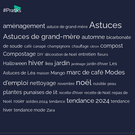
#Pratiks
Astuces
aménagement
astuce de grand-mère
Astuces de grand-mère
automne
bicarbonate
compost
de soude
café
canapé
champignons
chauffage
citron
Compostage
entretien
DIY
fleurs
décoration de Noël
hiver
jardin
Halloween
Les
Ikea
jardin d'hiver
jardinage
Modes
marc de café
Astuces de Léa
Mango
maison
noël
d'emploi
nettoyage
novembre
peau
nuisible
plantes
punaises de lit
recette de Noël
repas de
recette d'hiver
tendance 2024
rosier
tendance
Noël
soldes 2024
tendance
hiver
tendance mode
Zara