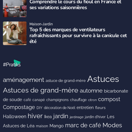
Comprendre le cours du fioul en France et
ses variations saisonnières
Maison-Jardin
Top 5 des marques de ventilateurs
rafraîchissants pour survivre à la canicule cet
été
#Pratiks
Astuces
aménagement
astuce de grand-mère
Astuces de grand-mère
automne
bicarbonate
compost
de soude
café
canapé
champignons
chauffage
citron
Compostage
entretien
DIY
fleurs
décoration de Noël
hiver
jardin
Halloween
Les
Ikea
jardin d'hiver
jardinage
Modes
marc de café
Astuces de Léa
Mango
maison