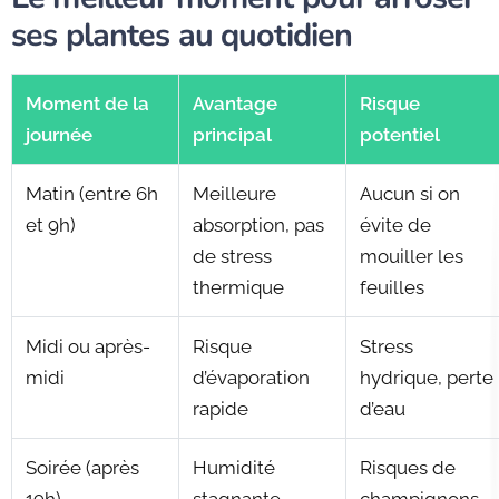
ses plantes au quotidien
Moment de la
Avantage
Risque
journée
principal
potentiel
Matin (entre 6h
Meilleure
Aucun si on
et 9h)
absorption, pas
évite de
de stress
mouiller les
thermique
feuilles
Midi ou après-
Risque
Stress
midi
d’évaporation
hydrique, perte
rapide
d’eau
Soirée (après
Humidité
Risques de