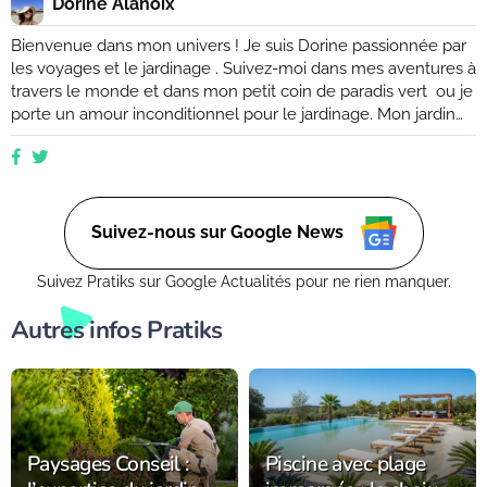
Dorine Alanoix
Bienvenue dans mon univers ! Je suis Dorine passionnée par
les voyages et le jardinage . Suivez-moi dans mes aventures à
travers le monde et dans mon petit coin de paradis vert ou je
porte un amour inconditionnel pour le jardinage. Mon jardin
est mon havre de paix, un endroit où je peux me ressourcer
et m'émerveiller devant la beauté de la nature. Suivez mes
conseils et astuces pour créer votre propre oasis verte, que
ce soit dans un petit coin de balcon ou dans un vaste espace
verdoyant.
Suivez-nous sur Google News
Suivez Pratiks sur Google Actualités pour ne rien manquer.
Autres infos Pratiks
Paysages Conseil :
Piscine avec plage