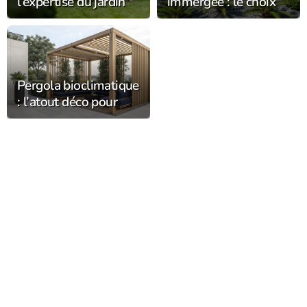
l’expertise du jardin
immergée : le choix
s’installe
tendance chez
durablement dans
Alliance Piscines
l’Orne
Pergola bioclimatique
: l’atout déco pour
sublimer la
décoration du jardin