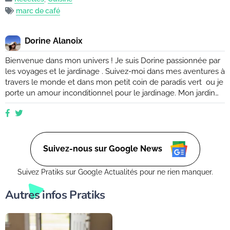
marc de café
Dorine Alanoix
Bienvenue dans mon univers ! Je suis Dorine passionnée par
les voyages et le jardinage . Suivez-moi dans mes aventures à
travers le monde et dans mon petit coin de paradis vert ou je
porte un amour inconditionnel pour le jardinage. Mon jardin
est mon havre de paix, un endroit où je peux me ressourcer
et m'émerveiller devant la beauté de la nature. Suivez mes
conseils et astuces pour créer votre propre oasis verte, que
ce soit dans un petit coin de balcon ou dans un vaste espace
verdoyant.
Suivez-nous sur Google News
Suivez Pratiks sur Google Actualités pour ne rien manquer.
Autres infos Pratiks