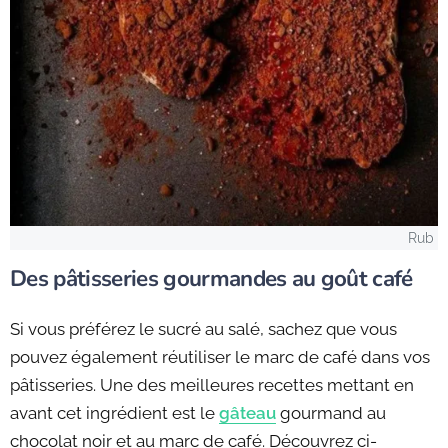
Rub
Des pâtisseries gourmandes au goût café
Si vous préférez le sucré au salé, sachez que vous
pouvez également réutiliser le marc de café dans vos
pâtisseries. Une des meilleures recettes mettant en
avant cet ingrédient est le
gâteau
gourmand au
chocolat noir et au marc de café. Découvrez ci-