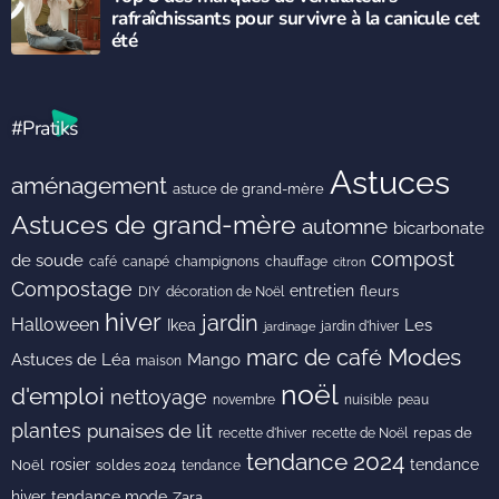
rafraîchissants pour survivre à la canicule cet
été
#Pratiks
Astuces
aménagement
astuce de grand-mère
Astuces de grand-mère
automne
bicarbonate
compost
de soude
café
canapé
champignons
chauffage
citron
Compostage
entretien
DIY
fleurs
décoration de Noël
hiver
jardin
Halloween
Les
Ikea
jardin d'hiver
jardinage
Modes
marc de café
Astuces de Léa
Mango
maison
noël
d'emploi
nettoyage
novembre
peau
nuisible
plantes
punaises de lit
recette de Noël
repas de
recette d'hiver
tendance 2024
rosier
tendance
Noël
soldes 2024
tendance
hiver
tendance mode
Zara