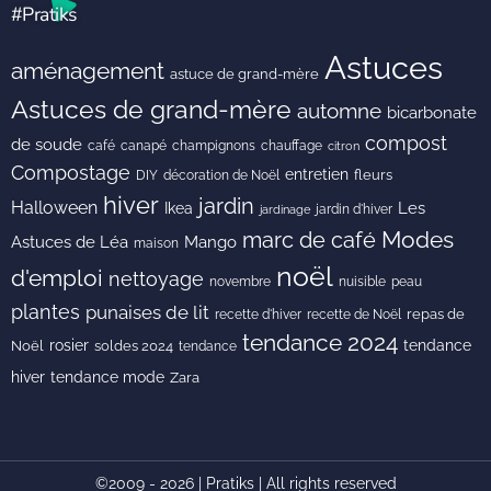
#Pratiks
Astuces
aménagement
astuce de grand-mère
Astuces de grand-mère
automne
bicarbonate
compost
de soude
café
canapé
champignons
chauffage
citron
Compostage
entretien
DIY
fleurs
décoration de Noël
hiver
jardin
Halloween
Les
Ikea
jardin d'hiver
jardinage
Modes
marc de café
Astuces de Léa
Mango
maison
noël
d'emploi
nettoyage
novembre
peau
nuisible
plantes
punaises de lit
recette de Noël
repas de
recette d'hiver
tendance 2024
rosier
tendance
Noël
soldes 2024
tendance
hiver
tendance mode
Zara
©2009 - 2026 | Pratiks | All rights reserved