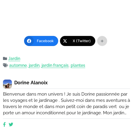
Facebook
X (Twitter)
Jardin
automne
,
jardin
,
jardin français
,
plantes
Dorine Alanoix
Bienvenue dans mon univers ! Je suis Dorine passionnée par
les voyages et le jardinage . Suivez-moi dans mes aventures à
travers le monde et dans mon petit coin de paradis vert ou je
porte un amour inconditionnel pour le jardinage. Mon jardin
est mon havre de paix, un endroit où je peux me ressourcer
et m'émerveiller devant la beauté de la nature. Suivez mes
conseils et astuces pour créer votre propre oasis verte, que