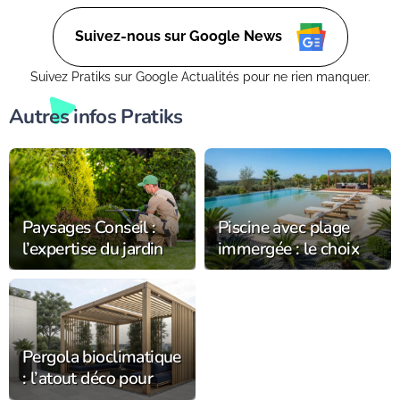
ce soit dans un petit coin de balcon ou dans un vaste espace
verdoyant.
Suivez-nous sur Google News
Suivez Pratiks sur Google Actualités pour ne rien manquer.
Autres infos Pratiks
Paysages Conseil :
Piscine avec plage
l’expertise du jardin
immergée : le choix
s’installe
tendance chez
durablement dans
Alliance Piscines
l’Orne
Pergola bioclimatique
: l’atout déco pour