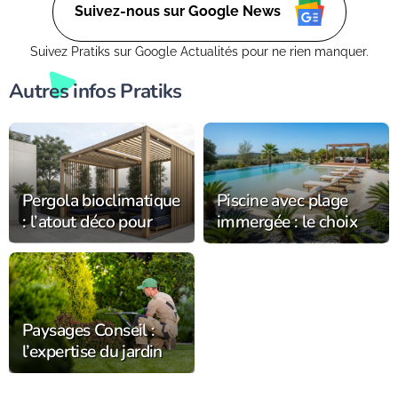
Suivez-nous sur Google News
Suivez Pratiks sur Google Actualités pour ne rien manquer.
Autres infos Pratiks
Pergola bioclimatique
Piscine avec plage
: l’atout déco pour
immergée : le choix
sublimer la
tendance chez
décoration du jardin
Alliance Piscines
Paysages Conseil :
l’expertise du jardin
s’installe
durablement dans