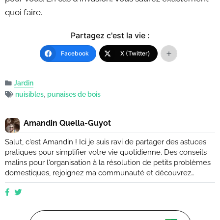
quoi faire.
Partagez c'est la vie :
Facebook
X (Twitter)
Jardin
nuisibles
,
punaises de bois
Amandin Quella-Guyot
Salut, c'est Amandin ! Ici je suis ravi de partager des astuces
pratiques pour simplifier votre vie quotidienne. Des conseils
malins pour l'organisation à la résolution de petits problèmes
domestiques, rejoignez ma communauté et découvrez
comment rendre votre quotidien plus facile et plus efficace.
Que vous soyez novice ou expert, ensemble, nous
explorerons des moyens ingénieux d'améliorer votre vie de
tous les jours. (Retrouvez moi aussi sur Ctendance.fr)