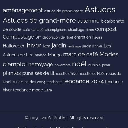
Astuces
aménagement
astuce de grand-mère
Astuces de grand-mère
automne
bicarbonate
compost
de soude
café
canapé
champignons
chauffage
citron
Compostage
entretien
DIY
fleurs
décoration de Noël
hiver
jardin
Halloween
Les
Ikea
jardin d'hiver
jardinage
Modes
marc de café
Astuces de Léa
Mango
maison
noël
d'emploi
nettoyage
novembre
peau
nuisible
plantes
punaises de lit
recette de Noël
repas de
recette d'hiver
tendance 2024
rosier
tendance
Noël
soldes 2024
tendance
hiver
tendance mode
Zara
©2009 - 2026 | Pratiks | All rights reserved