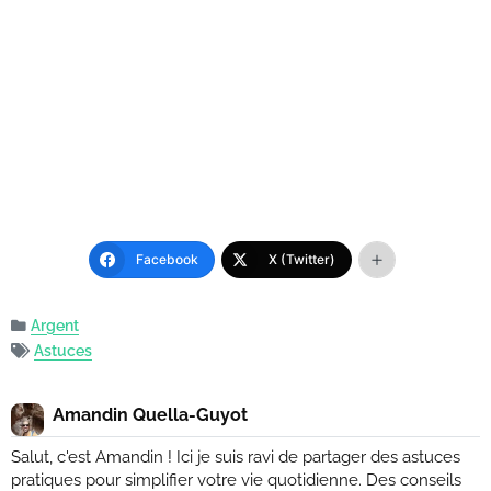
e
r
à
C
h
a
t
G
Facebook
X (Twitter)
P
T
Argent
Astuces
Amandin Quella-Guyot
Salut, c'est Amandin ! Ici je suis ravi de partager des astuces
pratiques pour simplifier votre vie quotidienne. Des conseils