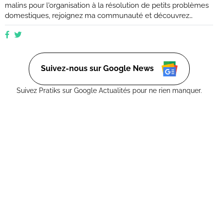
malins pour l'organisation à la résolution de petits problèmes
domestiques, rejoignez ma communauté et découvrez
comment rendre votre quotidien plus facile et plus efficace.
Que vous soyez novice ou expert, ensemble, nous
explorerons des moyens ingénieux d'améliorer votre vie de
tous les jours. (Retrouvez moi aussi sur Ctendance.fr)
Suivez-nous sur Google News
Suivez Pratiks sur Google Actualités pour ne rien manquer.