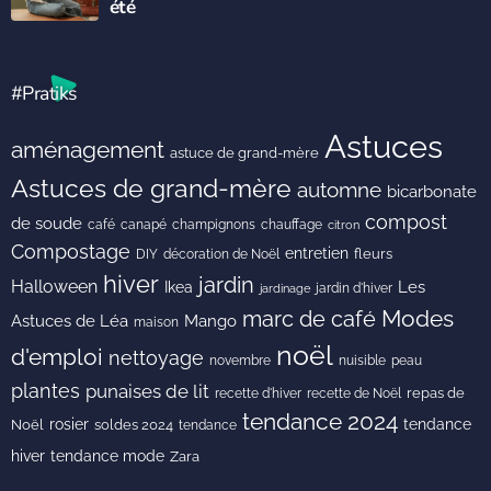
été
#Pratiks
Astuces
aménagement
astuce de grand-mère
Astuces de grand-mère
automne
bicarbonate
compost
de soude
café
canapé
champignons
chauffage
citron
Compostage
entretien
DIY
fleurs
décoration de Noël
hiver
jardin
Halloween
Les
Ikea
jardin d'hiver
jardinage
Modes
marc de café
Astuces de Léa
Mango
maison
noël
d'emploi
nettoyage
novembre
peau
nuisible
plantes
punaises de lit
recette de Noël
repas de
recette d'hiver
tendance 2024
rosier
tendance
Noël
soldes 2024
tendance
hiver
tendance mode
Zara