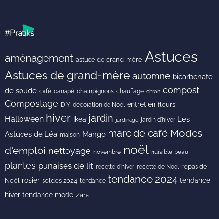
#Pratiks
Astuces
aménagement
astuce de grand-mère
Astuces de grand-mère
automne
bicarbonate
compost
de soude
café
canapé
champignons
chauffage
citron
Compostage
entretien
DIY
fleurs
décoration de Noël
hiver
jardin
Halloween
Les
Ikea
jardin d'hiver
jardinage
Modes
marc de café
Astuces de Léa
Mango
maison
noël
d'emploi
nettoyage
novembre
peau
nuisible
plantes
punaises de lit
recette de Noël
repas de
recette d'hiver
tendance 2024
rosier
tendance
Noël
soldes 2024
tendance
hiver
tendance mode
Zara