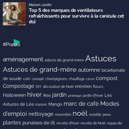
Maison-Jardin
Top 5 des marques de ventilateurs
rafraîchissants pour survivre à la canicule cet
été
#Pratiks
Astuces
aménagement
astuce de grand-mère
Astuces de grand-mère
automne
bicarbonate
compost
de soude
café
canapé
champignons
chauffage
citron
Compostage
entretien
DIY
fleurs
décoration de Noël
hiver
jardin
Halloween
Les
Ikea
jardin d'hiver
jardinage
Modes
marc de café
Astuces de Léa
Mango
maison
noël
d'emploi
nettoyage
novembre
peau
nuisible
plantes
punaises de lit
recette de Noël
repas de
recette d'hiver