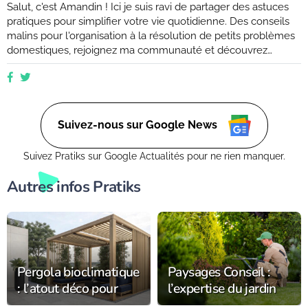
Salut, c'est Amandin ! Ici je suis ravi de partager des astuces
pratiques pour simplifier votre vie quotidienne. Des conseils
malins pour l'organisation à la résolution de petits problèmes
domestiques, rejoignez ma communauté et découvrez
comment rendre votre quotidien plus facile et plus efficace.
Que vous soyez novice ou expert, ensemble, nous
explorerons des moyens ingénieux d'améliorer votre vie de
tous les jours. (Retrouvez moi aussi sur Ctendance.fr)
Suivez-nous sur Google News
Suivez Pratiks sur Google Actualités pour ne rien manquer.
Autres infos Pratiks
Pergola bioclimatique
Paysages Conseil :
: l’atout déco pour
l’expertise du jardin
sublimer la
s’installe