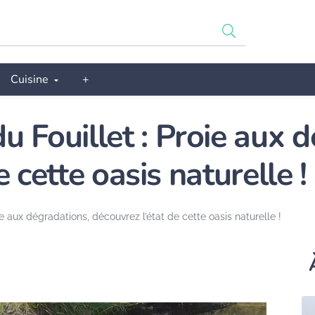
Cuisine
+
u Fouillet : Proie aux 
 cette oasis naturelle !
e aux dégradations, découvrez l’état de cette oasis naturelle !