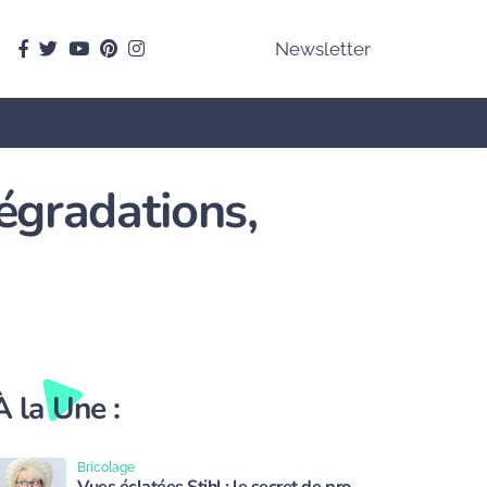
facebook
Twitter
youtube
pinterest
instagram
Newsletter
dégradations,
À la Une :
Bricolage