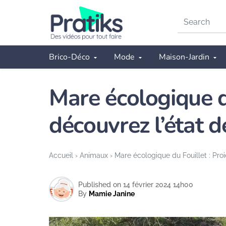
Search
on
Pratiks
Brico-Déco
Mode
Maison-Jardin
Mare écologique d
découvrez l’état de
Accueil
›
Animaux
›
Mare écologique du Fouillet : Proi
Published on 14 février 2024 14h00
By
Mamie Janine