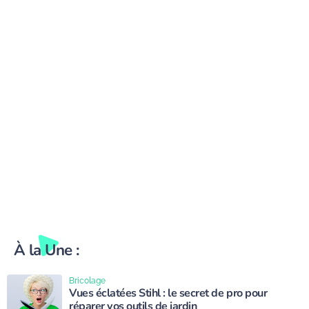
survivre à la canicule
d’apiculture ?
cet été
À la Une :
Bricolage
Vues éclatées Stihl : le secret de pro pour
réparer vos outils de jardin