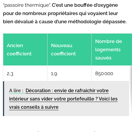
“passoire thermique”.
C’est une bouffée d’oxygène
pour de nombreux propriétaires qui voyaient leur
bien dévalué à cause d’une méthodologie dépassée.
Nombre de
Ancien
Nouveau
logements
coefficient
coefficient
sauvés
2,3
1,9
850 000
A lire :
Décoration : envie de rafraichir votre
intérieur sans vider votre portefeuille ? Voici les
vrais conseils à suivre