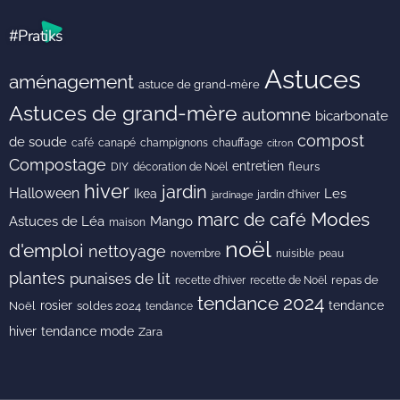
#Pratiks
Astuces
aménagement
astuce de grand-mère
Astuces de grand-mère
automne
bicarbonate
compost
de soude
café
canapé
champignons
chauffage
citron
Compostage
entretien
DIY
fleurs
décoration de Noël
hiver
jardin
Halloween
Les
Ikea
jardin d'hiver
jardinage
Modes
marc de café
Astuces de Léa
Mango
maison
noël
d'emploi
nettoyage
novembre
peau
nuisible
plantes
punaises de lit
recette de Noël
repas de
recette d'hiver
tendance 2024
rosier
tendance
Noël
soldes 2024
tendance
hiver
tendance mode
Zara