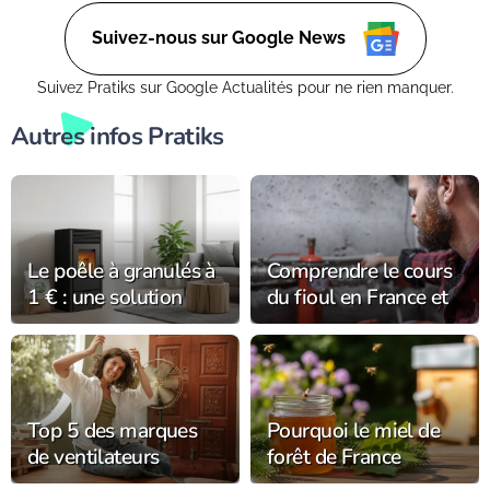
tous les jours. (Retrouvez moi aussi sur Ctendance.fr)
Suivez-nous sur Google News
Suivez Pratiks sur Google Actualités pour ne rien manquer.
Autres infos Pratiks
Le poêle à granulés à
Comprendre le cours
1 € : une solution
du fioul en France et
économique et
ses variations
écologique
saisonnières
Top 5 des marques
Pourquoi le miel de
de ventilateurs
forêt de France
rafraîchissants pour
séduit-il les amateurs