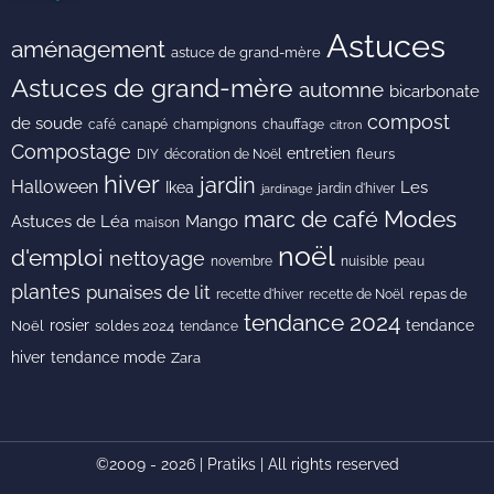
Astuces
aménagement
astuce de grand-mère
Astuces de grand-mère
automne
bicarbonate
compost
de soude
café
canapé
champignons
chauffage
citron
Compostage
entretien
DIY
fleurs
décoration de Noël
hiver
jardin
Halloween
Les
Ikea
jardin d'hiver
jardinage
Modes
marc de café
Astuces de Léa
Mango
maison
noël
d'emploi
nettoyage
novembre
peau
nuisible
plantes
punaises de lit
recette de Noël
repas de
recette d'hiver
tendance 2024
rosier
tendance
Noël
soldes 2024
tendance
hiver
tendance mode
Zara
©2009 - 2026 | Pratiks | All rights reserved