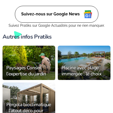
explorerons des moyens ingénieux d'améliorer votre vie de
tous les jours. (Retrouvez moi aussi sur Ctendance.fr)
Suivez-nous sur Google News
Suivez Pratiks sur Google Actualités pour ne rien manquer.
Autres infos Pratiks
Paysages Conseil :
Piscine avec plage
l’expertise du jardin
immergée : le choix
s’installe
tendance chez
durablement dans
Alliance Piscines
l’Orne
Pergola bioclimatique
: l’atout déco pour