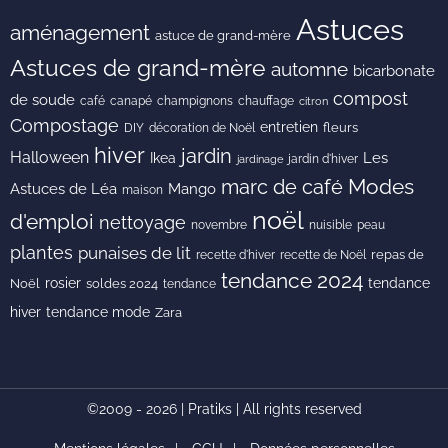
Astuces
aménagement
astuce de grand-mère
Astuces de grand-mère
automne
bicarbonate
compost
de soude
café
canapé
champignons
chauffage
citron
Compostage
entretien
DIY
fleurs
décoration de Noël
hiver
jardin
Halloween
Les
Ikea
jardin d'hiver
jardinage
Modes
marc de café
Astuces de Léa
Mango
maison
noël
d'emploi
nettoyage
novembre
peau
nuisible
plantes
punaises de lit
recette de Noël
repas de
recette d'hiver
tendance 2024
rosier
tendance
Noël
soldes 2024
tendance
hiver
tendance mode
Zara
©2009 - 2026 | Pratiks | All rights reserved