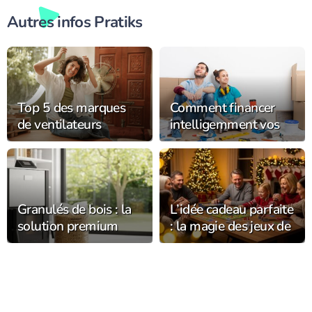
Autres infos Pratiks
Top 5 des marques
Comment financer
de ventilateurs
intelligemment vos
rafraîchissants pour
projets de
survivre à la canicule
rénovation ?
cet été
Granulés de bois : la
L’idée cadeau parfaite
solution premium
: la magie des jeux de
pour un chauffage
société à Noël 2025
écologique