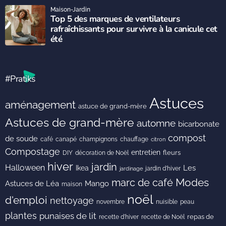
Maison-Jardin
Top 5 des marques de ventilateurs
rafraîchissants pour survivre à la canicule cet
été
#Pratiks
Astuces
aménagement
astuce de grand-mère
Astuces de grand-mère
automne
bicarbonate
compost
de soude
café
canapé
champignons
chauffage
citron
Compostage
entretien
DIY
fleurs
décoration de Noël
hiver
jardin
Halloween
Les
Ikea
jardin d'hiver
jardinage
Modes
marc de café
Astuces de Léa
Mango
maison
noël
d'emploi
nettoyage
novembre
peau
nuisible
plantes
punaises de lit
recette de Noël
repas de
recette d'hiver