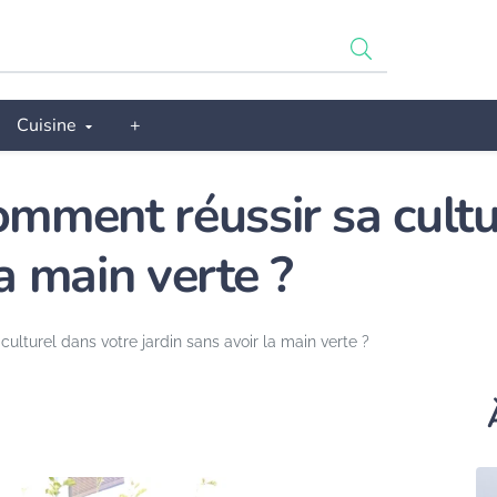
Cuisine
+
omment réussir sa cultu
la main verte ?
ulturel dans votre jardin sans avoir la main verte ?