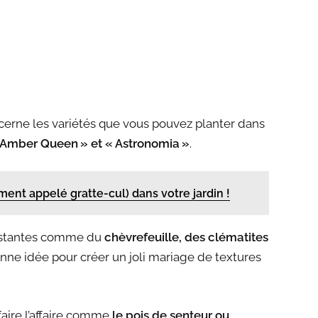
oncerne les variétés que vous pouvez planter dans
 Amber Queen » et « Astronomia »
.
nt appelé gratte-cul) dans votre jardin !
rsistantes comme du
chèvrefeuille, des clématites
nne idée pour créer un joli mariage de textures
ire l’affaire comme
le pois de senteur ou