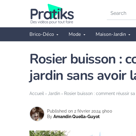
Search
on
Pratiks
Brico-Déco
Mode
Maison-Jardin
Rosier buisson : c
jardin sans avoir 
Accueil
›
Jardin
›
Rosier buisson : comment réussir sa c
Published on 2 février 2024 9h00
By
Amandin Quella-Guyot