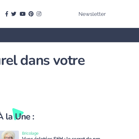
facebook
Twitter
youtube
pinterest
instagram
Newsletter
rel dans votre
À la Une :
Bricolage