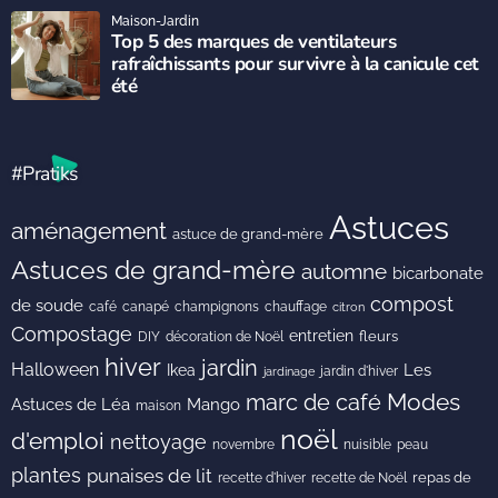
Maison-Jardin
Top 5 des marques de ventilateurs
rafraîchissants pour survivre à la canicule cet
été
#Pratiks
Astuces
aménagement
astuce de grand-mère
Astuces de grand-mère
automne
bicarbonate
compost
de soude
café
canapé
champignons
chauffage
citron
Compostage
entretien
DIY
fleurs
décoration de Noël
hiver
jardin
Halloween
Les
Ikea
jardin d'hiver
jardinage
Modes
marc de café
Astuces de Léa
Mango
maison
noël
d'emploi
nettoyage
novembre
peau
nuisible
plantes
punaises de lit
recette de Noël
repas de
recette d'hiver