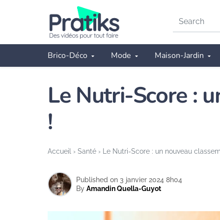
Search
on
Pratiks
Brico-Déco
Mode
Maison-Jardin
Le Nutri-Score : 
!
Accueil
›
Santé
›
Le Nutri-Score : un nouveau classem
Published on 3 janvier 2024 8h04
By
Amandin Quella-Guyot