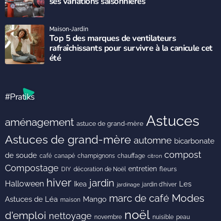
ses variations saisonnières
Maison-Jardin
Top 5 des marques de ventilateurs
rafraîchissants pour survivre à la canicule cet
été
#Pratiks
Astuces
aménagement
astuce de grand-mère
Astuces de grand-mère
automne
bicarbonate
compost
de soude
café
canapé
champignons
chauffage
citron
Compostage
entretien
DIY
fleurs
décoration de Noël
hiver
jardin
Halloween
Les
Ikea
jardin d'hiver
jardinage
Modes
marc de café
Astuces de Léa
Mango
maison
noël
d'emploi
nettoyage
novembre
peau
nuisible