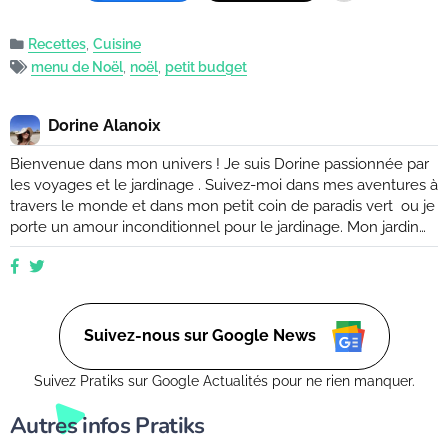
Recettes
,
Cuisine
menu de Noël
,
noël
,
petit budget
Dorine Alanoix
Bienvenue dans mon univers ! Je suis Dorine passionnée par
les voyages et le jardinage . Suivez-moi dans mes aventures à
travers le monde et dans mon petit coin de paradis vert ou je
porte un amour inconditionnel pour le jardinage. Mon jardin
est mon havre de paix, un endroit où je peux me ressourcer
et m'émerveiller devant la beauté de la nature. Suivez mes
conseils et astuces pour créer votre propre oasis verte, que
ce soit dans un petit coin de balcon ou dans un vaste espace
verdoyant.
Suivez-nous sur Google News
Suivez Pratiks sur Google Actualités pour ne rien manquer.
Autres infos Pratiks