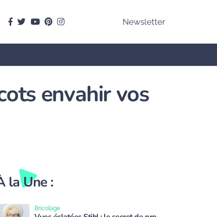
facebook
Twitter
youtube
pinterest
instagram
Newsletter
icots envahir vos
À la Une :
Bricolage