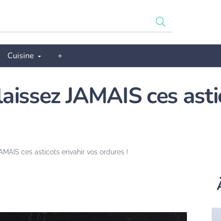
Cuisine
+
 laissez JAMAIS ces ast
JAMAIS ces asticots envahir vos ordures !