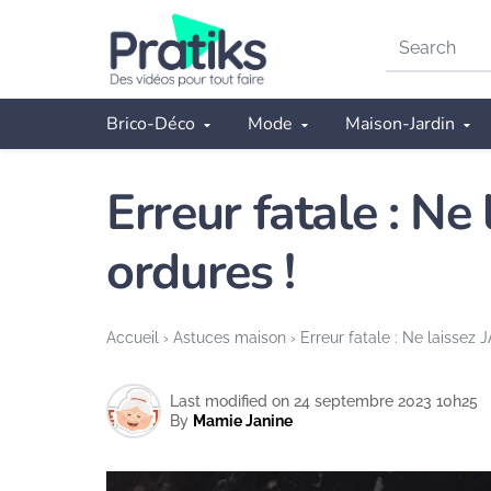
Search
on
Pratiks
Brico-Déco
Mode
Maison-Jardin
Erreur fatale : Ne
ordures !
Accueil
›
Astuces maison
›
Erreur fatale : Ne laissez 
Last modified on 24 septembre 2023 10h25
By
Mamie Janine