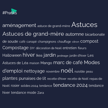
#Pratiks
Astuces
aménagement
astuce de grand-mère
Astuces de grand-mère
automne
bicarbonate
compost
de soude
café
canapé
champignons
chauffage
citron
Compostage
entretien
DIY
fleurs
décoration de Noël
hiver
jardin
Halloween
Les
Ikea
jardin d'hiver
jardinage
Modes
marc de café
Astuces de Léa
Mango
maison
noël
d'emploi
nettoyage
novembre
peau
nuisible
plantes
punaises de lit
recette de Noël
repas de
recette d'hiver
tendance 2024
rosier
tendance
Noël
soldes 2024
tendance
hiver
tendance mode
Zara