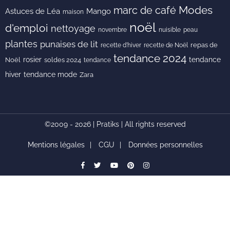
Modes
marc de café
Astuces de Léa
Mango
maison
noël
d'emploi
nettoyage
novembre
peau
nuisible
plantes
punaises de lit
recette de Noël
repas de
recette d'hiver
tendance 2024
rosier
tendance
Noël
soldes 2024
tendance
hiver
tendance mode
Zara
©2009 - 2026 | Pratiks | All rights reserved
Mentions légales
CGU
Données personnelles
facebook
Twitter
youtube
pinterest
instagram