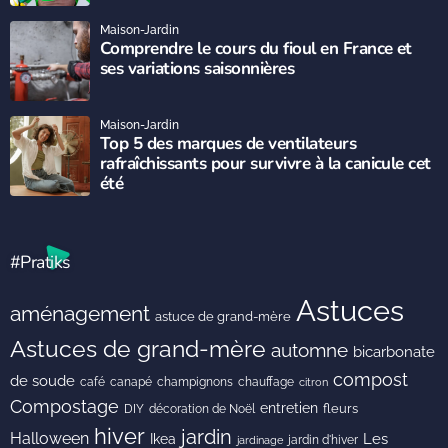
Maison-Jardin
Comprendre le cours du fioul en France et
ses variations saisonnières
Maison-Jardin
Top 5 des marques de ventilateurs
rafraîchissants pour survivre à la canicule cet
été
#Pratiks
Astuces
aménagement
astuce de grand-mère
Astuces de grand-mère
automne
bicarbonate
compost
de soude
café
canapé
champignons
chauffage
citron
Compostage
entretien
DIY
fleurs
décoration de Noël
hiver
jardin
Halloween
Les
Ikea
jardin d'hiver
jardinage