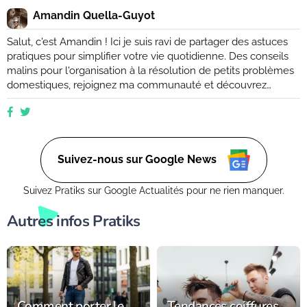
Amandin Quella-Guyot
Salut, c'est Amandin ! Ici je suis ravi de partager des astuces
pratiques pour simplifier votre vie quotidienne. Des conseils
malins pour l'organisation à la résolution de petits problèmes
domestiques, rejoignez ma communauté et découvrez
comment rendre votre quotidien plus facile et plus efficace.
Que vous soyez novice ou expert, ensemble, nous
explorerons des moyens ingénieux d'améliorer votre vie de
tous les jours. (Retrouvez moi aussi sur Ctendance.fr)
Suivez-nous sur Google News
Suivez Pratiks sur Google Actualités pour ne rien manquer.
Autres infos Pratiks
Comment porter le
Tendances coiffures