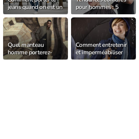
jeans quand on est un
pour hommes : 5
homme au quotidien
coupes et styles en
?
vogue cette année
Quel manteau
Comment entretenir
homme porterez-
et imperméabiliser
vous cet hiver ?
son chapeau de pluie
pour le garder plus
longtemps ?