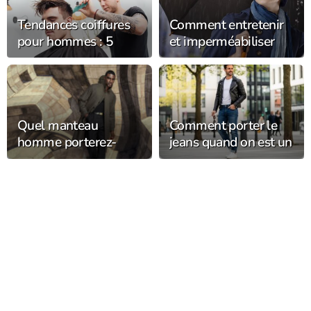
Tendances coiffures
Comment entretenir
pour hommes : 5
et imperméabiliser
coupes et styles en
son chapeau de pluie
vogue cette année
pour le garder plus
longtemps ?
Quel manteau
Comment porter le
homme porterez-
jeans quand on est un
vous cet hiver ?
homme au quotidien
?