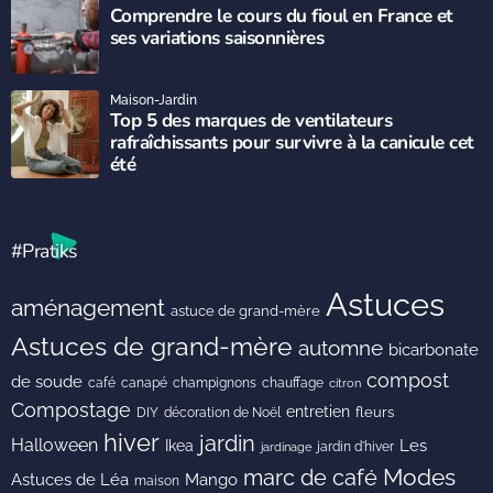
Comprendre le cours du fioul en France et
ses variations saisonnières
Maison-Jardin
Top 5 des marques de ventilateurs
rafraîchissants pour survivre à la canicule cet
été
#Pratiks
Astuces
aménagement
astuce de grand-mère
Astuces de grand-mère
automne
bicarbonate
compost
de soude
café
canapé
champignons
chauffage
citron
Compostage
entretien
DIY
fleurs
décoration de Noël
hiver
jardin
Halloween
Les
Ikea
jardin d'hiver
jardinage
Modes
marc de café
Astuces de Léa
Mango
maison