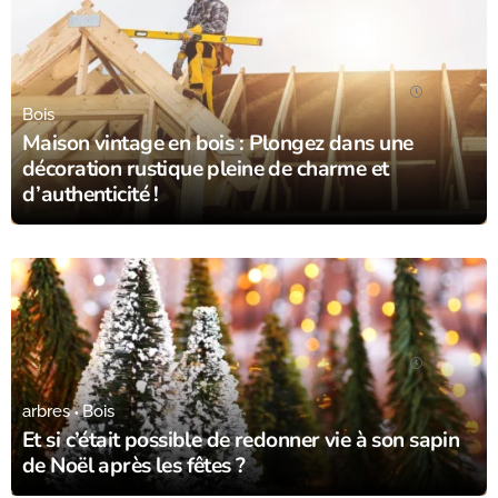
10/02/24
Bois
Maison vintage en bois : Plongez dans une
décoration rustique pleine de charme et
d’authenticité !
02/01/24
arbres
Bois
Et si c’était possible de redonner vie à son sapin
de Noël après les fêtes ?