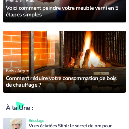
Peinture
Bois
Voici comment peindre votre meuble verni en 5
étapes simples
09/03/23
Bois
Argent
Comment réduire votre consommation de bois
de chauffage ?
À la Une :
Bricolage
Vues éclatées Stihl : le secret de pro pour