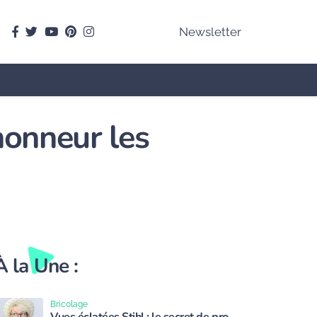
facebook
Twitter
youtube
pinterest
instagram
Newsletter
honneur les
À la Une :
Bricolage