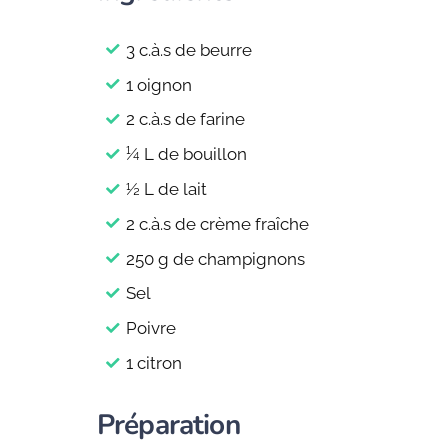
3 c.à.s de beurre
1 oignon
2 c.à.s de farine
¼ L de bouillon
½ L de lait
2 c.à.s de crème fraîche
250 g de champignons
Sel
Poivre
1 citron
Préparation