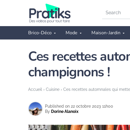
Search
on
Pratiks
Brico-Déco
Mode
Maison-Jardin
Ces recettes auto
champignons !
Accueil
›
Cuisine
›
Ces recettes automnales qui mette
Published on 22 octobre 2023 11h00
By
Dorine Alanoix