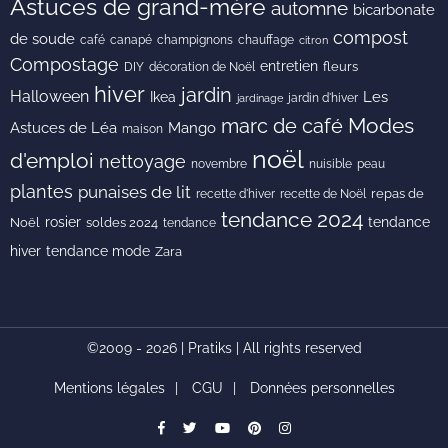
Astuces de grand-mère
automne
bicarbonate
compost
de soude
café
canapé
champignons
chauffage
citron
Compostage
entretien
DIY
fleurs
décoration de Noël
hiver
jardin
Halloween
Les
Ikea
jardin d'hiver
jardinage
Modes
marc de café
Astuces de Léa
Mango
maison
noël
d'emploi
nettoyage
novembre
peau
nuisible
plantes
punaises de lit
recette de Noël
repas de
recette d'hiver
tendance 2024
rosier
tendance
Noël
soldes 2024
tendance
hiver
tendance mode
Zara
©2009 - 2026 | Pratiks | All rights reserved
Mentions légales
CGU
Données personnelles
facebook
Twitter
youtube
pinterest
instagram