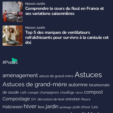
Maison-Jardin
Comprendre le cours du fioul en France et
ses variations saisonnières
Maison-Jardin
Top 5 des marques de ventilateurs
rafraîchissants pour survivre à la canicule cet
été
#Pratiks
Astuces
aménagement
astuce de grand-mère
Astuces de grand-mère
automne
bicarbonate
compost
de soude
café
canapé
champignons
chauffage
citron
Compostage
entretien
DIY
fleurs
décoration de Noël
hiver
jardin
Halloween
Les
Ikea
jardin d'hiver
jardinage