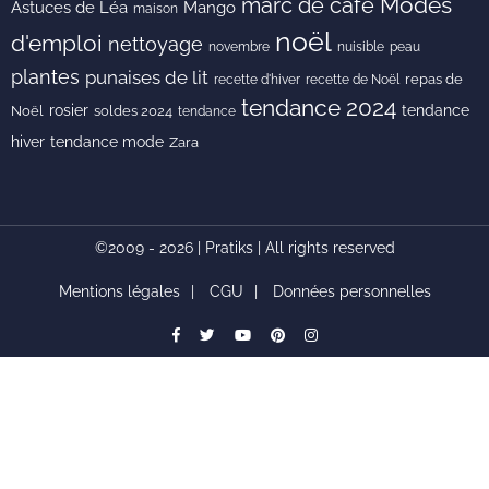
Modes
marc de café
Astuces de Léa
Mango
maison
noël
d'emploi
nettoyage
novembre
peau
nuisible
plantes
punaises de lit
recette de Noël
repas de
recette d'hiver
tendance 2024
rosier
tendance
Noël
soldes 2024
tendance
hiver
tendance mode
Zara
©2009 - 2026 | Pratiks | All rights reserved
Mentions légales
CGU
Données personnelles
facebook
Twitter
youtube
pinterest
instagram