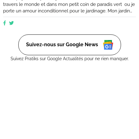
travers le monde et dans mon petit coin de paradis vert ou je
porte un amour inconditionnel pour le jardinage. Mon jardin
est mon havre de paix, un endroit où je peux me ressourcer
et m'émerveiller devant la beauté de la nature. Suivez mes
conseils et astuces pour créer votre propre oasis verte, que
ce soit dans un petit coin de balcon ou dans un vaste espace
verdoyant.
Suivez-nous sur Google News
Suivez Pratiks sur Google Actualités pour ne rien manquer.