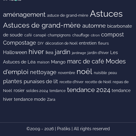
Astuces
aménagement
astuce de grand-mère
Astuces de grand-mère
automne
bicarbonate
compost
de soude
café
canapé
champignons
chauffage
citron
Compostage
entretien
DIY
fleurs
décoration de Noël
hiver
jardin
Halloween
Les
Ikea
jardin d'hiver
jardinage
Modes
marc de café
Astuces de Léa
Mango
maison
noël
d'emploi
nettoyage
novembre
peau
nuisible
plantes
punaises de lit
recette de Noël
repas de
recette d'hiver
tendance 2024
rosier
tendance
Noël
soldes 2024
tendance
hiver
tendance mode
Zara
©2009 - 2026 | Pratiks | All rights reserved