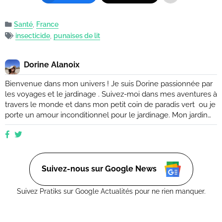
Santé
,
France
insecticide
,
punaises de lit
Dorine Alanoix
Bienvenue dans mon univers ! Je suis Dorine passionnée par
les voyages et le jardinage . Suivez-moi dans mes aventures à
travers le monde et dans mon petit coin de paradis vert ou je
porte un amour inconditionnel pour le jardinage. Mon jardin
est mon havre de paix, un endroit où je peux me ressourcer
et m'émerveiller devant la beauté de la nature. Suivez mes
conseils et astuces pour créer votre propre oasis verte, que
ce soit dans un petit coin de balcon ou dans un vaste espace
verdoyant.
Suivez-nous sur Google News
Suivez Pratiks sur Google Actualités pour ne rien manquer.