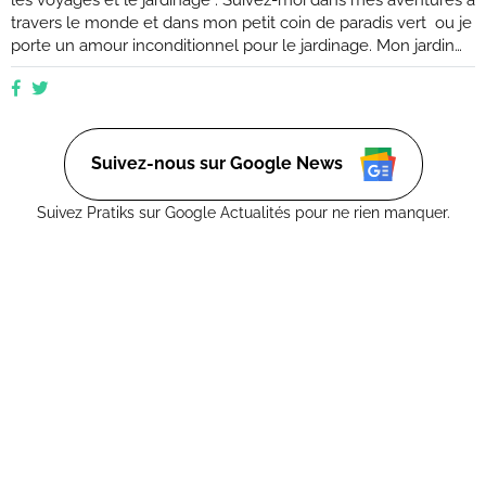
les voyages et le jardinage . Suivez-moi dans mes aventures à
travers le monde et dans mon petit coin de paradis vert ou je
porte un amour inconditionnel pour le jardinage. Mon jardin
est mon havre de paix, un endroit où je peux me ressourcer
et m'émerveiller devant la beauté de la nature. Suivez mes
conseils et astuces pour créer votre propre oasis verte, que
ce soit dans un petit coin de balcon ou dans un vaste espace
verdoyant.
Suivez-nous sur Google News
Suivez Pratiks sur Google Actualités pour ne rien manquer.