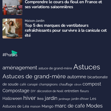
Comprendre le cours du fioul en France et
ses variations saisonnières
Maison-Jardin
Top 5 des marques de ventilateurs
rafraîchissants pour survivre à la canicule cet
été
#Pratiks
Astuces
aménagement
astuce de grand-mère
Astuces de grand-mère
automne
bicarbonate
compost
de soude
café
canapé
champignons
chauffage
citron
Compostage
entretien
DIY
fleurs
décoration de Noël
hiver
jardin
Halloween
Les
Ikea
jardin d'hiver
jardinage
Modes
marc de café
Astuces de Léa
Mango
maison