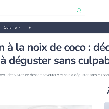
Cuisine
+
 à la noix de coco : dé
à déguster sans culpabi
co : découvrez ce dessert savoureux et sain à déguster sans culpabil