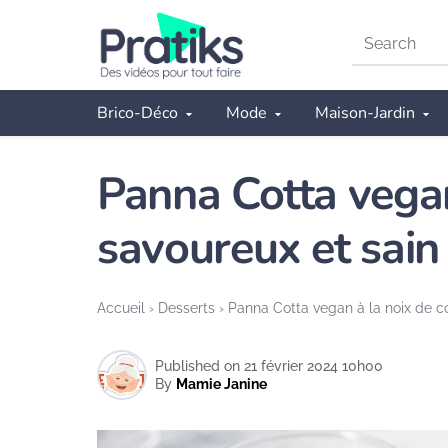
Search
on
Pratiks
Brico-Déco
Mode
Maison-Jardin
Panna Cotta vegan
savoureux et sain 
Accueil
›
Desserts
›
Panna Cotta vegan à la noix de co
Published on 21 février 2024 10h00
By
Mamie Janine