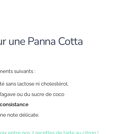
ur une Panna Cotta
ments suivants :
é sans lactose ni cholestérol.
 d’agave ou du sucre de coco
 consistance
une note délicate.
oix entre nos 2 recettes de tarte au citron !