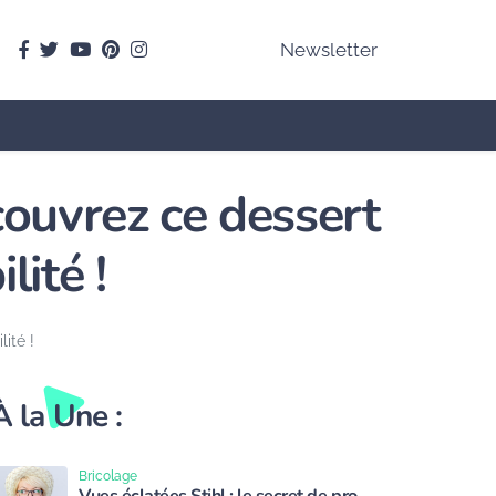
facebook
Twitter
youtube
pinterest
instagram
Newsletter
couvrez ce dessert
lité !
ité !
À la Une :
Bricolage