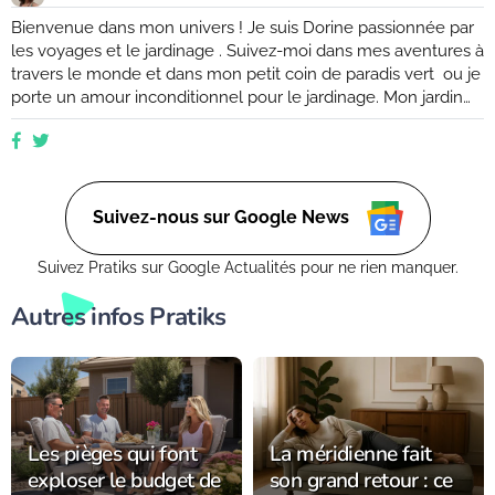
Bienvenue dans mon univers ! Je suis Dorine passionnée par
les voyages et le jardinage . Suivez-moi dans mes aventures à
travers le monde et dans mon petit coin de paradis vert ou je
porte un amour inconditionnel pour le jardinage. Mon jardin
est mon havre de paix, un endroit où je peux me ressourcer
et m'émerveiller devant la beauté de la nature. Suivez mes
conseils et astuces pour créer votre propre oasis verte, que
ce soit dans un petit coin de balcon ou dans un vaste espace
verdoyant.
Suivez-nous sur Google News
Suivez Pratiks sur Google Actualités pour ne rien manquer.
Autres infos Pratiks
Les pièges qui font
La méridienne fait
exploser le budget de
son grand retour : ce