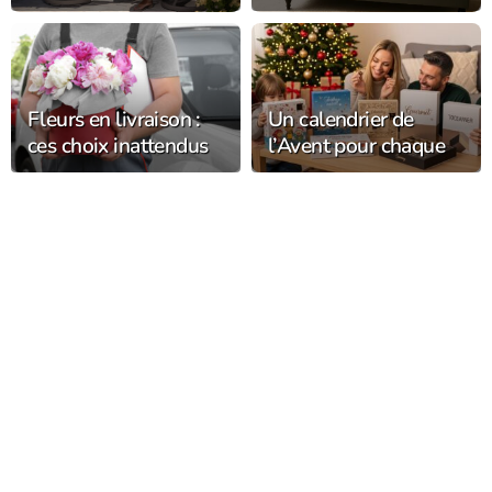
votre salon de jardin
meuble oublié qui
transforme votre
salon avec élégance
Fleurs en livraison :
Un calendrier de
ces choix inattendus
l’Avent pour chaque
qui font fondre les
membre de la famille
destinataires (et
durent bien plus
longtemps) !