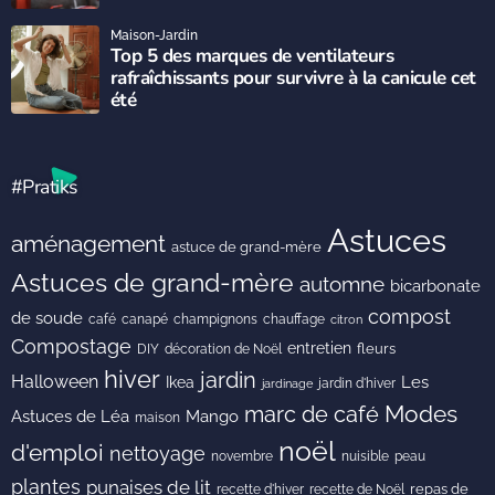
Maison-Jardin
Top 5 des marques de ventilateurs
rafraîchissants pour survivre à la canicule cet
été
#Pratiks
Astuces
aménagement
astuce de grand-mère
Astuces de grand-mère
automne
bicarbonate
compost
de soude
café
canapé
champignons
chauffage
citron
Compostage
entretien
DIY
fleurs
décoration de Noël
hiver
jardin
Halloween
Les
Ikea
jardin d'hiver
jardinage
Modes
marc de café
Astuces de Léa
Mango
maison
noël
d'emploi
nettoyage
novembre
peau
nuisible
plantes
punaises de lit
recette de Noël
repas de
recette d'hiver