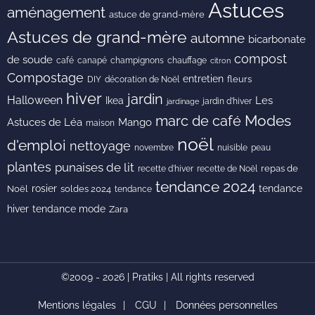
Astuces
aménagement
astuce de grand-mère
Astuces de grand-mère
automne
bicarbonate
compost
de soude
café
canapé
champignons
chauffage
citron
Compostage
entretien
DIY
fleurs
décoration de Noël
hiver
jardin
Halloween
Les
Ikea
jardin d'hiver
jardinage
Modes
marc de café
Astuces de Léa
Mango
maison
noël
d'emploi
nettoyage
novembre
peau
nuisible
plantes
punaises de lit
recette de Noël
repas de
recette d'hiver
tendance 2024
rosier
tendance
Noël
soldes 2024
tendance
hiver
tendance mode
Zara
©2009 - 2026 | Pratiks | All rights reserved
Mentions légales
CGU
Données personnelles