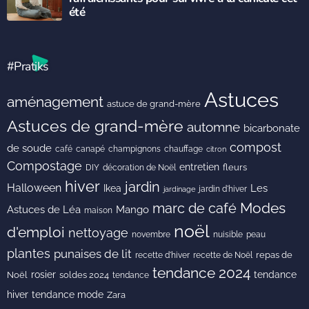
été
#Pratiks
Astuces
aménagement
astuce de grand-mère
Astuces de grand-mère
automne
bicarbonate
compost
de soude
café
canapé
champignons
chauffage
citron
Compostage
entretien
DIY
fleurs
décoration de Noël
hiver
jardin
Halloween
Les
Ikea
jardin d'hiver
jardinage
Modes
marc de café
Astuces de Léa
Mango
maison
noël
d'emploi
nettoyage
novembre
peau
nuisible
plantes
punaises de lit
recette de Noël
repas de
recette d'hiver
tendance 2024
rosier
tendance
Noël
soldes 2024
tendance
hiver
tendance mode
Zara