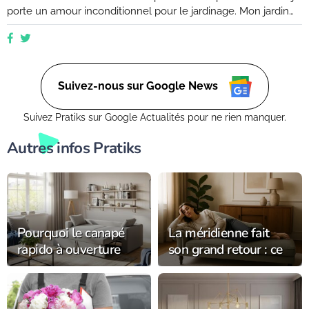
porte un amour inconditionnel pour le jardinage. Mon jardin
est mon havre de paix, un endroit où je peux me ressourcer
et m'émerveiller devant la beauté de la nature. Suivez mes
conseils et astuces pour créer votre propre oasis verte, que
ce soit dans un petit coin de balcon ou dans un vaste espace
verdoyant.
Suivez-nous sur Google News
Suivez Pratiks sur Google Actualités pour ne rien manquer.
Autres infos Pratiks
Pourquoi le canapé
La méridienne fait
rapido à ouverture
son grand retour : ce
facile séduit les petits
meuble oublié qui
espaces ?
transforme votre
salon avec élégance