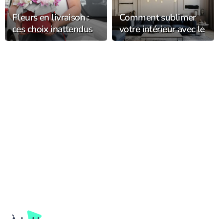
Fleurs en livraison :
Comment sublimer
ces choix inattendus
votre intérieur avec le
qui font fondre les
luminaire haut de
destinataires (et
gamme ?
durent bien plus
longtemps) !