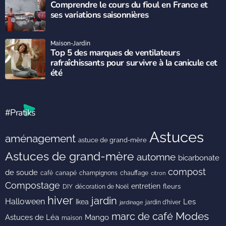
Comprendre le cours du fioul en France et
ses variations saisonnières
Maison-Jardin
Top 5 des marques de ventilateurs
rafraîchissants pour survivre à la canicule cet
été
#Pratiks
Astuces
aménagement
astuce de grand-mère
Astuces de grand-mère
automne
bicarbonate
compost
de soude
café
canapé
champignons
chauffage
citron
Compostage
entretien
DIY
fleurs
décoration de Noël
hiver
jardin
Halloween
Les
Ikea
jardin d'hiver
jardinage
Modes
marc de café
Astuces de Léa
Mango
maison