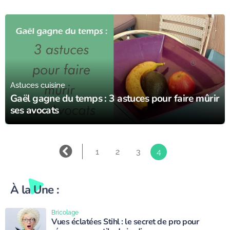
11/05/16
Astuces cuisine
Gaël gagne du temps : 3 astuces pour faire mûrir
ses avocats
1
2
3
4
À la Une :
Bricolage
Vues éclatées Stihl : le secret de pro pour