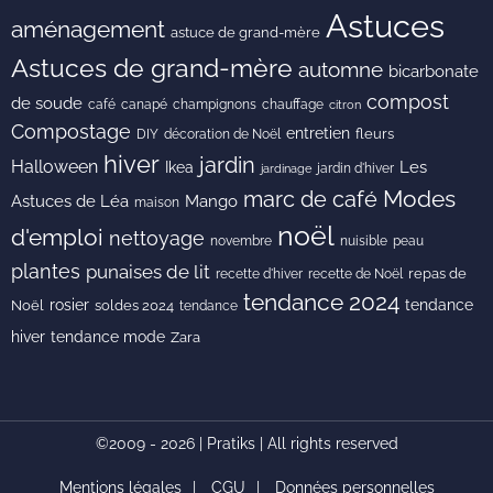
Astuces
aménagement
astuce de grand-mère
Astuces de grand-mère
automne
bicarbonate
compost
de soude
café
canapé
champignons
chauffage
citron
Compostage
entretien
DIY
fleurs
décoration de Noël
hiver
jardin
Halloween
Les
Ikea
jardin d'hiver
jardinage
Modes
marc de café
Astuces de Léa
Mango
maison
noël
d'emploi
nettoyage
novembre
peau
nuisible
plantes
punaises de lit
recette de Noël
repas de
recette d'hiver
tendance 2024
rosier
tendance
Noël
soldes 2024
tendance
hiver
tendance mode
Zara
©2009 - 2026 | Pratiks | All rights reserved
Mentions légales
CGU
Données personnelles