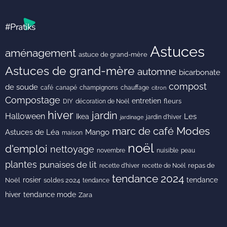
#Pratiks
Astuces
aménagement
astuce de grand-mère
Astuces de grand-mère
automne
bicarbonate
compost
de soude
café
canapé
champignons
chauffage
citron
Compostage
entretien
DIY
fleurs
décoration de Noël
hiver
jardin
Halloween
Les
Ikea
jardin d'hiver
jardinage
Modes
marc de café
Astuces de Léa
Mango
maison
noël
d'emploi
nettoyage
novembre
peau
nuisible
plantes
punaises de lit
recette de Noël
repas de
recette d'hiver
tendance 2024
rosier
tendance
Noël
soldes 2024
tendance
hiver
tendance mode
Zara