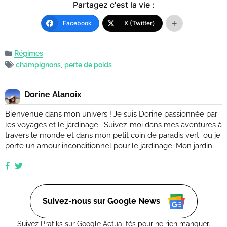
Partagez c'est la vie :
Facebook
X (Twitter)
Régimes
champignons
,
perte de poids
Dorine Alanoix
Bienvenue dans mon univers ! Je suis Dorine passionnée par
les voyages et le jardinage . Suivez-moi dans mes aventures à
travers le monde et dans mon petit coin de paradis vert ou je
porte un amour inconditionnel pour le jardinage. Mon jardin
est mon havre de paix, un endroit où je peux me ressourcer
et m'émerveiller devant la beauté de la nature. Suivez mes
conseils et astuces pour créer votre propre oasis verte, que
ce soit dans un petit coin de balcon ou dans un vaste espace
verdoyant.
Suivez-nous sur Google News
Suivez Pratiks sur Google Actualités pour ne rien manquer.