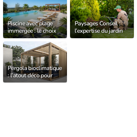
Piscine avec plage
Paysages Conseil :
immergée : le choix
l’expertise du jardin
tendance chez
s’installe
Alliance Piscines
durablement dans
l’Orne
Pergola bioclimatique
: l’atout déco pour
sublimer la
décoration du jardin