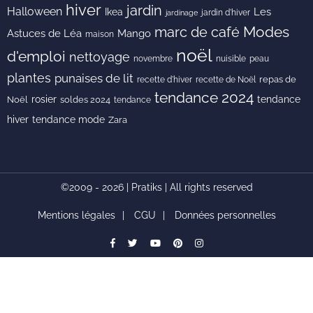
hiver
jardin
Halloween
Les
Ikea
jardin d'hiver
jardinage
Modes
marc de café
Astuces de Léa
Mango
maison
noël
d'emploi
nettoyage
novembre
peau
nuisible
plantes
punaises de lit
recette de Noël
repas de
recette d'hiver
tendance 2024
rosier
tendance
Noël
soldes 2024
tendance
hiver
tendance mode
Zara
©2009 - 2026 | Pratiks | All rights reserved
Mentions légales
CGU
Données personnelles
facebook
Twitter
youtube
pinterest
instagram