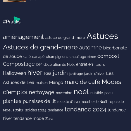
#Pratiks
Astuces
aménagement
astuce de grand-mère
Astuces de grand-mère
automne
bicarbonate
compost
de soude
café
canapé
champignons
chauffage
citron
Compostage
entretien
DIY
fleurs
décoration de Noël
hiver
jardin
Halloween
Les
Ikea
jardin d'hiver
jardinage
Modes
marc de café
Astuces de Léa
Mango
maison
noël
d'emploi
nettoyage
novembre
peau
nuisible
plantes
punaises de lit
recette de Noël
repas de
recette d'hiver
tendance 2024
rosier
tendance
Noël
soldes 2024
tendance
hiver
tendance mode
Zara