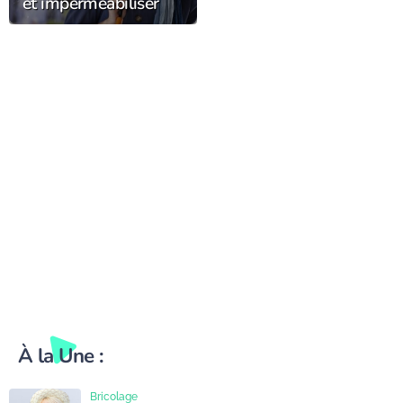
et imperméabiliser
son chapeau de pluie
pour le garder plus
longtemps ?
À la Une :
Bricolage