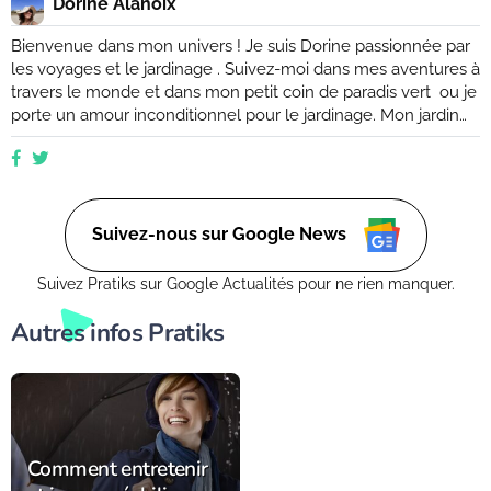
Dorine Alanoix
Bienvenue dans mon univers ! Je suis Dorine passionnée par
les voyages et le jardinage . Suivez-moi dans mes aventures à
travers le monde et dans mon petit coin de paradis vert ou je
porte un amour inconditionnel pour le jardinage. Mon jardin
est mon havre de paix, un endroit où je peux me ressourcer
et m'émerveiller devant la beauté de la nature. Suivez mes
conseils et astuces pour créer votre propre oasis verte, que
ce soit dans un petit coin de balcon ou dans un vaste espace
verdoyant.
Suivez-nous sur Google News
Suivez Pratiks sur Google Actualités pour ne rien manquer.
Autres infos Pratiks
Comment entretenir