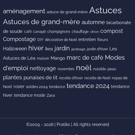
Astuces
aménagement
astuce de grand-mère
Astuces de grand-mère
automne
bicarbonate
compost
de soude
café
canapé
champignons
chauffage
citron
Compostage
entretien
DIY
fleurs
décoration de Noël
hiver
jardin
Halloween
Les
Ikea
jardin d'hiver
jardinage
Modes
marc de café
Astuces de Léa
Mango
maison
noël
d'emploi
nettoyage
novembre
peau
nuisible
plantes
punaises de lit
recette de Noël
repas de
recette d'hiver
tendance 2024
rosier
tendance
Noël
soldes 2024
tendance
hiver
tendance mode
Zara
©2009 - 2026 | Pratiks | All rights reserved