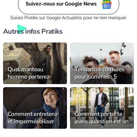
Suivez-nous sur Google News
Suivez Pratiks sur Google Actualités pour ne rien manquer.
Autres infos Pratiks
Quel manteau
Tendances coiffures
homme porterez-
pour hommes : 5
vous cet hiver ?
coupes et styles en
vogue cette année
Comment entretenir
Comment porter le
et imperméabiliser
jeans quand on est un
son chapeau de pluie
homme au quotidien
pour le garder plus
?