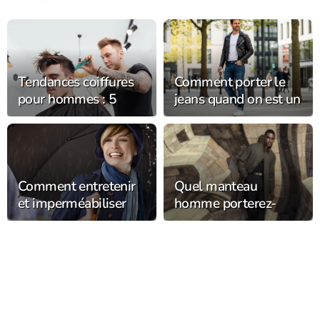
Tendances coiffures
Comment porter le
pour hommes : 5
jeans quand on est un
coupes et styles en
homme au quotidien
vogue cette année
?
Comment entretenir
Quel manteau
et imperméabiliser
homme porterez-
son chapeau de pluie
vous cet hiver ?
pour le garder plus
longtemps ?