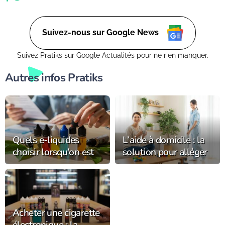
explorerons des moyens ingénieux d'améliorer votre vie de
tous les jours. (Retrouvez moi aussi sur Ctendance.fr)
Suivez-nous sur Google News
Suivez Pratiks sur Google Actualités pour ne rien manquer.
Autres infos Pratiks
Quels e-liquides
L’aide à domicile : la
choisir lorsqu’on est
solution pour alléger
allergique ?
votre quotidien
Acheter une cigarette