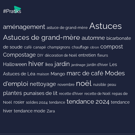
#Pratiks
Astuces
aménagement
astuce de grand-mère
Astuces de grand-mère
automne
bicarbonate
compost
de soude
café
canapé
champignons
chauffage
citron
Compostage
entretien
DIY
fleurs
décoration de Noël
hiver
jardin
Halloween
Les
Ikea
jardin d'hiver
jardinage
Modes
marc de café
Astuces de Léa
Mango
maison
noël
d'emploi
nettoyage
novembre
peau
nuisible
plantes
punaises de lit
recette de Noël
repas de
recette d'hiver
tendance 2024
rosier
tendance
Noël
soldes 2024
tendance
hiver
tendance mode
Zara